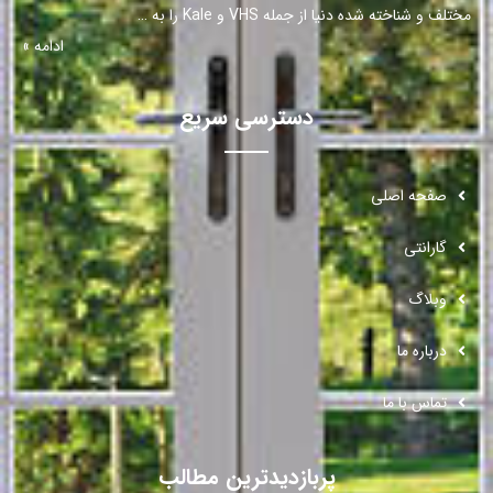
مختلف و شناخته شده دنیا از جمله VHS و Kale را به …
ادامه »
دسترسی سریع
صفحه اصلی
گارانتی
وبلاگ
درباره ما
تماس با ما
پربازدیدترین مطالب