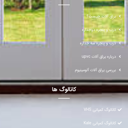
یراق آلات چیست؟
درب و پنجره دوجداره
درب و پنجره سه جداره
درباره یراق آلات upvc
بررسی یراق آلات آلومینیوم
کاتالوگ ها
کاتالوگ کمپانی VHS
کاتالوگ کمپانی Kale