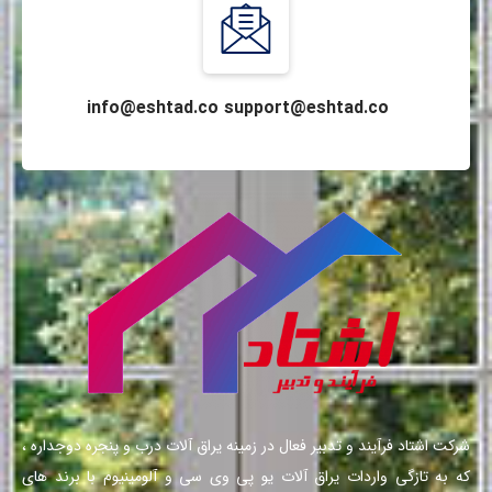
info@eshtad.co support@eshtad.co
شرکت اشتاد فرآیند و تدبیر فعال در زمینه یراق آلات درب و پنجره دوجداره ،
که به تازگی واردات یراق آلات یو پی وی سی و آلومینیوم با برند های